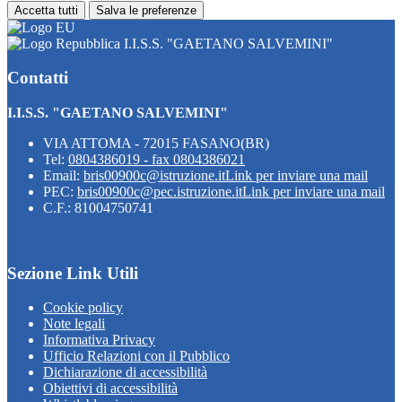
Accetta tutti
Salva le preferenze
I.I.S.S. "GAETANO SALVEMINI"
Contatti
I.I.S.S. "GAETANO SALVEMINI"
VIA ATTOMA - 72015 FASANO(BR)
Tel:
0804386019 - fax 0804386021
Email:
bris00900c@istruzione.it
Link per inviare una mail
PEC:
bris00900c@pec.istruzione.it
Link per inviare una mail
C.F.: 81004750741
Sezione Link Utili
Cookie policy
Note legali
Informativa Privacy
Ufficio Relazioni con il Pubblico
Dichiarazione di accessibilità
Obiettivi di accessibilità