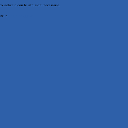
o indicato con le istruzioni necessarie.
ite la
Login Spaggiari