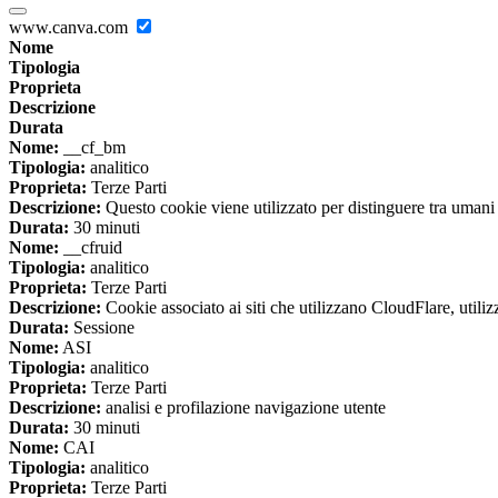
www.canva.com
Nome
Tipologia
Proprieta
Descrizione
Durata
Nome:
__cf_bm
Tipologia:
analitico
Proprieta:
Terze Parti
Descrizione:
Questo cookie viene utilizzato per distinguere tra umani e 
Durata:
30 minuti
Nome:
__cfruid
Tipologia:
analitico
Proprieta:
Terze Parti
Descrizione:
Cookie associato ai siti che utilizzano CloudFlare, utilizza
Durata:
Sessione
Nome:
ASI
Tipologia:
analitico
Proprieta:
Terze Parti
Descrizione:
analisi e profilazione navigazione utente
Durata:
30 minuti
Nome:
CAI
Tipologia:
analitico
Proprieta:
Terze Parti