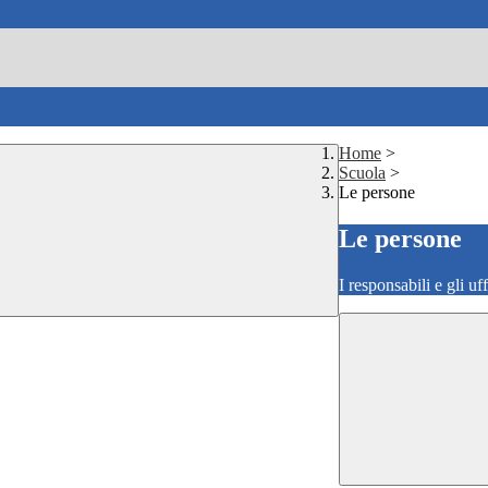
Home
>
Scuola
>
Le persone
Le persone
I responsabili e gli uf