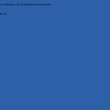
o indicato con le istruzioni necessarie.
ite la
Login Spaggiari