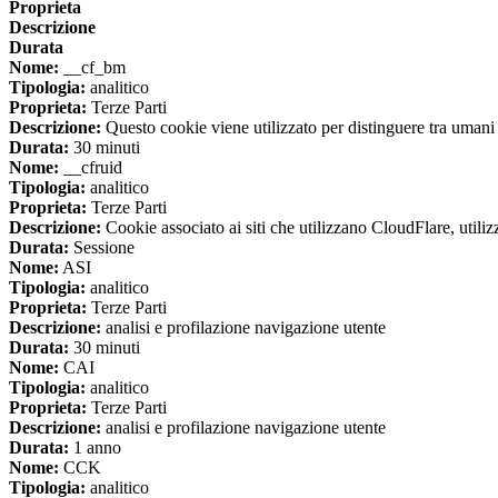
Proprieta
Descrizione
Durata
Nome:
__cf_bm
Tipologia:
analitico
Proprieta:
Terze Parti
Descrizione:
Questo cookie viene utilizzato per distinguere tra umani e 
Durata:
30 minuti
Nome:
__cfruid
Tipologia:
analitico
Proprieta:
Terze Parti
Descrizione:
Cookie associato ai siti che utilizzano CloudFlare, utilizza
Durata:
Sessione
Nome:
ASI
Tipologia:
analitico
Proprieta:
Terze Parti
Descrizione:
analisi e profilazione navigazione utente
Durata:
30 minuti
Nome:
CAI
Tipologia:
analitico
Proprieta:
Terze Parti
Descrizione:
analisi e profilazione navigazione utente
Durata:
1 anno
Nome:
CCK
Tipologia:
analitico