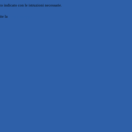
o indicato con le istruzioni necessarie.
ite la
Login Spaggiari