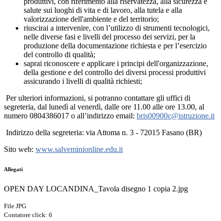
produttivi, con riferimento alla riservatezza, alla sicurezza e
salute sui luoghi di vita e di lavoro, alla tutela e alla
valorizzazione dell'ambiente e del territorio;
riuscirai a intervenire, con l’utilizzo di strumenti tecnologici,
nelle diverse fasi e livelli del processo dei servizi, per la
produzione della documentazione richiesta e per l’esercizio
del controllo di qualità;
saprai riconoscere e applicare i principi dell'organizzazione,
della gestione e del controllo dei diversi processi produttivi
assicurando i livelli di qualità richiesti;
Per ulteriori informazioni, si potranno contattare gli uffici di
segreteria, dal lunedì al venerdì, dalle ore 11.00 alle ore 13.00, al
numero 0804386017 o all’indirizzo email:
bris00900c@istruzione.it
Indirizzo della segreteria: via Attoma n. 3 - 72015 Fasano (BR)
Sito web:
www.salveminionline.edu.it
Allegati
OPEN DAY LOCANDINA_Tavola disegno 1 copia 2.jpg
File JPG
Contatore click: 6