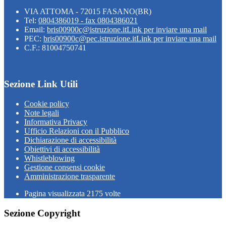
VIA ATTOMA - 72015 FASANO(BR)
Tel:
0804386019 - fax 0804386021
Email:
bris00900c@istruzione.it
Link per inviare una mail
PEC:
bris00900c@pec.istruzione.it
Link per inviare una mail
C.F.: 81004750741
Sezione Link Utili
Cookie policy
Note legali
Informativa Privacy
Ufficio Relazioni con il Pubblico
Dichiarazione di accessibilità
Obiettivi di accessibilità
Whistleblowing
Gestione consensi cookie
Amministrazione trasparente
Pagina visualizzata
2175
volte
Sezione Copyright