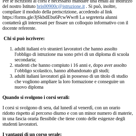
Per le iscrizioni ai co
rsi è necessario mandare una email all’indirizzo
del nostro Istituto
bris00900c@istruzione.it
. Si può, inoltre,
compilare il modulo della preiscrizione, accedendo al link
https://forms.gle/JjSkbdEbu6PcwWwr8
La segreteria alunni
contatterà gli interessati per fissare un colloquio informativo con il
docente referente.
Chi si può iscrivere:
adulti italiani e/o stranieri lavoratori che hanno assolto
l'obbligo di istruzione ma sono privi di un diploma di scuola
secondaria;
studenti che hanno compiuto i 16 anni e, dopo aver assolto
l’obbligo scolastico, hanno abbandonato gli studi;
adulti italiani lavoratori già in possesso di un titolo di studio
che vogliono ampliare la loro formazione e conseguire un
nuovo diploma
Quando si svolgono i corsi serali:
I corsi si svolgono di sera, dal lunedì al venerdì, con un orario
ridotto rispetto al percorso diurno e con un minor numero di materie,
in una fascia oraria flessibile che tiene conto delle esigenze degli
studenti lavoratori.
I vantaggi di un corso serale: