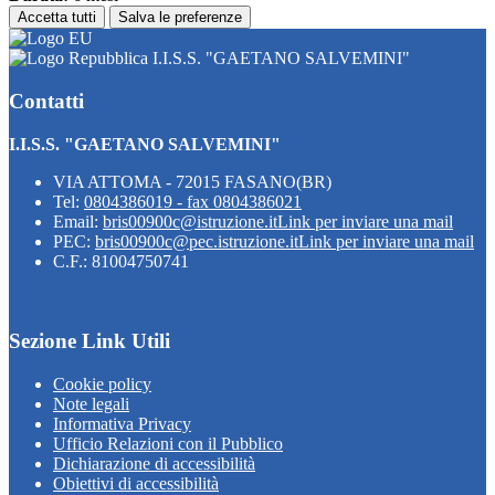
Accetta tutti
Salva le preferenze
I.I.S.S. "GAETANO SALVEMINI"
Contatti
I.I.S.S. "GAETANO SALVEMINI"
VIA ATTOMA - 72015 FASANO(BR)
Tel:
0804386019 - fax 0804386021
Email:
bris00900c@istruzione.it
Link per inviare una mail
PEC:
bris00900c@pec.istruzione.it
Link per inviare una mail
C.F.: 81004750741
Sezione Link Utili
Cookie policy
Note legali
Informativa Privacy
Ufficio Relazioni con il Pubblico
Dichiarazione di accessibilità
Obiettivi di accessibilità