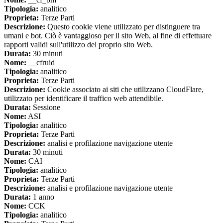
Tipologia:
analitico
Proprieta:
Terze Parti
Descrizione:
Questo cookie viene utilizzato per distinguere tra
umani e bot. Ciò è vantaggioso per il sito Web, al fine di effettuare
rapporti validi sull'utilizzo del proprio sito Web.
Durata:
30 minuti
Nome:
__cfruid
Tipologia:
analitico
Proprieta:
Terze Parti
Descrizione:
Cookie associato ai siti che utilizzano CloudFlare,
utilizzato per identificare il traffico web attendibile.
Durata:
Sessione
Nome:
ASI
Tipologia:
analitico
Proprieta:
Terze Parti
Descrizione:
analisi e profilazione navigazione utente
Durata:
30 minuti
Nome:
CAI
Tipologia:
analitico
Proprieta:
Terze Parti
Descrizione:
analisi e profilazione navigazione utente
Durata:
1 anno
Nome:
CCK
Tipologia:
analitico