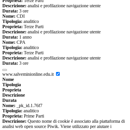
Proprieta:
Terze Parti
Descrizione:
analisi e profilazione navigazione utente
Durata:
3 ore
Nome:
CDI
Tipologia:
analitico
Proprieta:
Terze Parti
Descrizione:
analisi e profilazione navigazione utente
Durata:
1 anno
Nome:
CPA
Tipologia:
analitico
Proprieta:
Terze Parti
Descrizione:
analisi e profilazione navigazione utente
Durata:
3 ore
www.salveminionline.edu.it
Nome
Tipologia
Proprieta
Descrizione
Durata
Nome:
_pk_id.1.76f7
Tipologia:
analitico
Proprieta:
Prime Parti
Descrizione:
Questo nome di cookie è associato alla piattaforma di
analisi web open source Piwik. Viene utilizzato per aiutare i