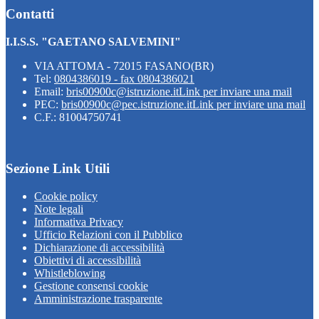
Contatti
I.I.S.S. "GAETANO SALVEMINI"
VIA ATTOMA - 72015 FASANO(BR)
Tel:
0804386019 - fax 0804386021
Email:
bris00900c@istruzione.it
Link per inviare una mail
PEC:
bris00900c@pec.istruzione.it
Link per inviare una mail
C.F.: 81004750741
Sezione Link Utili
Cookie policy
Note legali
Informativa Privacy
Ufficio Relazioni con il Pubblico
Dichiarazione di accessibilità
Obiettivi di accessibilità
Whistleblowing
Gestione consensi cookie
Amministrazione trasparente