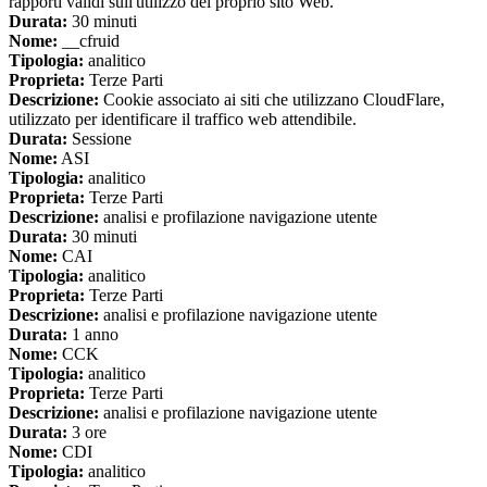
rapporti validi sull'utilizzo del proprio sito Web.
Durata:
30 minuti
Nome:
__cfruid
Tipologia:
analitico
Proprieta:
Terze Parti
Descrizione:
Cookie associato ai siti che utilizzano CloudFlare,
utilizzato per identificare il traffico web attendibile.
Durata:
Sessione
Nome:
ASI
Tipologia:
analitico
Proprieta:
Terze Parti
Descrizione:
analisi e profilazione navigazione utente
Durata:
30 minuti
Nome:
CAI
Tipologia:
analitico
Proprieta:
Terze Parti
Descrizione:
analisi e profilazione navigazione utente
Durata:
1 anno
Nome:
CCK
Tipologia:
analitico
Proprieta:
Terze Parti
Descrizione:
analisi e profilazione navigazione utente
Durata:
3 ore
Nome:
CDI
Tipologia:
analitico