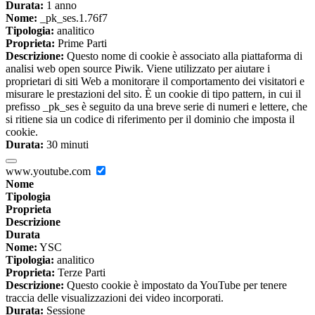
Durata:
1 anno
Nome:
_pk_ses.1.76f7
Tipologia:
analitico
Proprieta:
Prime Parti
Descrizione:
Questo nome di cookie è associato alla piattaforma di
analisi web open source Piwik. Viene utilizzato per aiutare i
proprietari di siti Web a monitorare il comportamento dei visitatori e
misurare le prestazioni del sito. È un cookie di tipo pattern, in cui il
prefisso _pk_ses è seguito da una breve serie di numeri e lettere, che
si ritiene sia un codice di riferimento per il dominio che imposta il
cookie.
Durata:
30 minuti
www.youtube.com
Nome
Tipologia
Proprieta
Descrizione
Durata
Nome:
YSC
Tipologia:
analitico
Proprieta:
Terze Parti
Descrizione:
Questo cookie è impostato da YouTube per tenere
traccia delle visualizzazioni dei video incorporati.
Durata:
Sessione