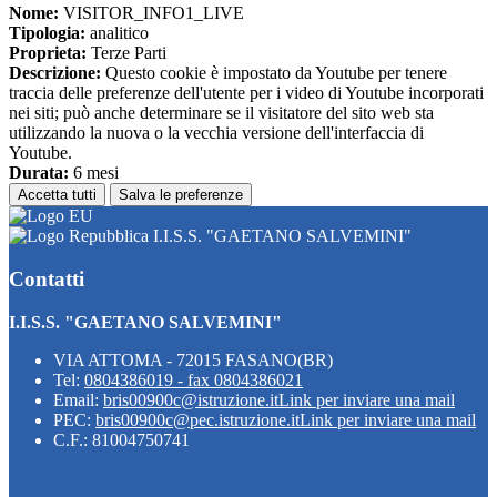
Nome:
VISITOR_INFO1_LIVE
Tipologia:
analitico
Proprieta:
Terze Parti
Descrizione:
Questo cookie è impostato da Youtube per tenere
traccia delle preferenze dell'utente per i video di Youtube incorporati
nei siti; può anche determinare se il visitatore del sito web sta
utilizzando la nuova o la vecchia versione dell'interfaccia di
Youtube.
Durata:
6 mesi
Accetta tutti
Salva le preferenze
I.I.S.S. "GAETANO SALVEMINI"
Contatti
I.I.S.S. "GAETANO SALVEMINI"
VIA ATTOMA - 72015 FASANO(BR)
Tel:
0804386019 - fax 0804386021
Email:
bris00900c@istruzione.it
Link per inviare una mail
PEC:
bris00900c@pec.istruzione.it
Link per inviare una mail
C.F.: 81004750741