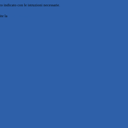
o indicato con le istruzioni necessarie.
ite la
Login Spaggiari