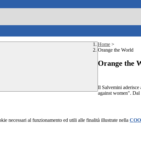
Home
>
Orange the World
Orange the 
Il Salvemini aderisce
against women". Dal 2
kie necessari al funzionamento ed utili alle finalità illustrate nella
COO