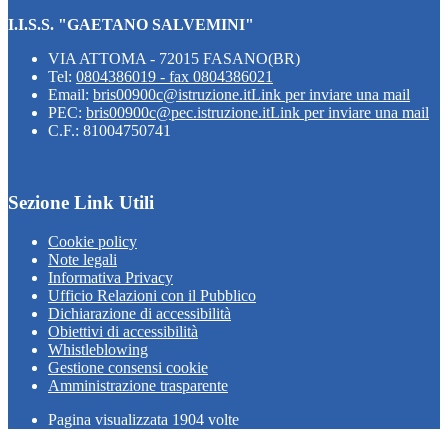
I.I.S.S. "GAETANO SALVEMINI"
VIA ATTOMA - 72015 FASANO(BR)
Tel:
0804386019 - fax 0804386021
Email:
bris00900c@istruzione.it
Link per inviare una mail
PEC:
bris00900c@pec.istruzione.it
Link per inviare una mail
C.F.: 81004750741
Sezione Link Utili
Cookie policy
Note legali
Informativa Privacy
Ufficio Relazioni con il Pubblico
Dichiarazione di accessibilità
Obiettivi di accessibilità
Whistleblowing
Gestione consensi cookie
Amministrazione trasparente
Pagina visualizzata
1904
volte