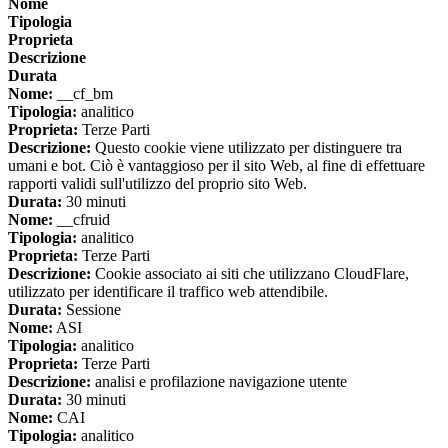
Nome
Tipologia
Proprieta
Descrizione
Durata
Nome:
__cf_bm
Tipologia:
analitico
Proprieta:
Terze Parti
Descrizione:
Questo cookie viene utilizzato per distinguere tra
umani e bot. Ciò è vantaggioso per il sito Web, al fine di effettuare
rapporti validi sull'utilizzo del proprio sito Web.
Durata:
30 minuti
Nome:
__cfruid
Tipologia:
analitico
Proprieta:
Terze Parti
Descrizione:
Cookie associato ai siti che utilizzano CloudFlare,
utilizzato per identificare il traffico web attendibile.
Durata:
Sessione
Nome:
ASI
Tipologia:
analitico
Proprieta:
Terze Parti
Descrizione:
analisi e profilazione navigazione utente
Durata:
30 minuti
Nome:
CAI
Tipologia:
analitico