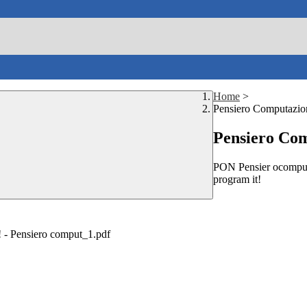
Home
>
Pensiero Computazion
Pensiero Com
PON Pensier ocomputaz
program it!
t! - Pensiero comput_1.pdf