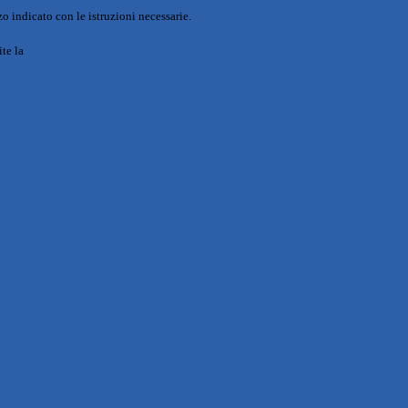
o indicato con le istruzioni necessarie.
ite la
Login Spaggiari