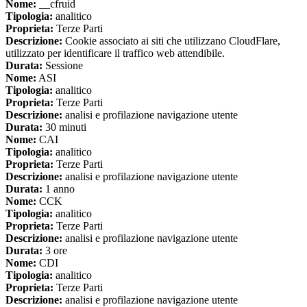
Nome:
__cfruid
Tipologia:
analitico
Proprieta:
Terze Parti
Descrizione:
Cookie associato ai siti che utilizzano CloudFlare,
utilizzato per identificare il traffico web attendibile.
Durata:
Sessione
Nome:
ASI
Tipologia:
analitico
Proprieta:
Terze Parti
Descrizione:
analisi e profilazione navigazione utente
Durata:
30 minuti
Nome:
CAI
Tipologia:
analitico
Proprieta:
Terze Parti
Descrizione:
analisi e profilazione navigazione utente
Durata:
1 anno
Nome:
CCK
Tipologia:
analitico
Proprieta:
Terze Parti
Descrizione:
analisi e profilazione navigazione utente
Durata:
3 ore
Nome:
CDI
Tipologia:
analitico
Proprieta:
Terze Parti
Descrizione:
analisi e profilazione navigazione utente