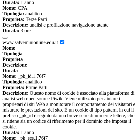
Durata:
1 anno
Nome:
CPA
Tipologia:
analitico
Proprieta:
Terze Parti
Descrizione:
analisi e profilazione navigazione utente
Durata:
3 ore
www.salveminionline.edu.it
Nome
Tipologia
Proprieta
Descrizione
Durata
Nome:
_pk_id.1.76f7
Tipologia:
analitico
Proprieta:
Prime Parti
Descrizione:
Questo nome di cookie è associato alla piattaforma di
analisi web open source Piwik. Viene utilizzato per aiutare i
proprietari di siti Web a monitorare il comportamento dei visitatori e
misurare le prestazioni del sito. È un cookie di tipo pattern, in cui il
prefisso _pk_id è seguito da una breve serie di numeri e lettere, che
si ritiene sia un codice di riferimento per il dominio che imposta il
cookie.
Durata:
1 anno
Nome:
_pk_ses.1.76f7