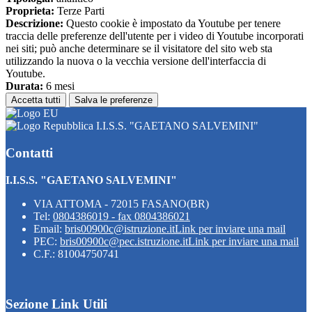
Proprieta:
Terze Parti
Descrizione:
Questo cookie è impostato da Youtube per tenere
traccia delle preferenze dell'utente per i video di Youtube incorporati
nei siti; può anche determinare se il visitatore del sito web sta
utilizzando la nuova o la vecchia versione dell'interfaccia di
Youtube.
Durata:
6 mesi
Accetta tutti
Salva le preferenze
I.I.S.S. "GAETANO SALVEMINI"
Contatti
I.I.S.S. "GAETANO SALVEMINI"
VIA ATTOMA - 72015 FASANO(BR)
Tel:
0804386019 - fax 0804386021
Email:
bris00900c@istruzione.it
Link per inviare una mail
PEC:
bris00900c@pec.istruzione.it
Link per inviare una mail
C.F.: 81004750741
Sezione Link Utili