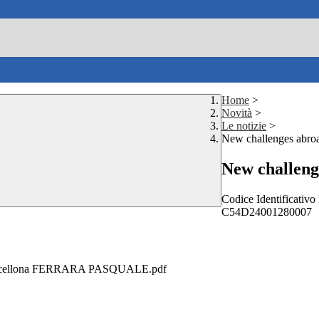
Home
>
Novità
>
Le notizie
>
New challenges abro
New challeng
Codice Identificati
C54D24001280007
 Barcellona FERRARA PASQUALE.pdf