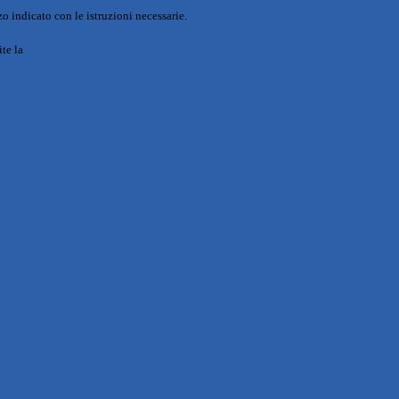
o indicato con le istruzioni necessarie.
ite la
Login Spaggiari