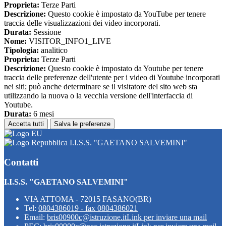
Proprieta:
Terze Parti
Descrizione:
Questo cookie è impostato da YouTube per tenere
traccia delle visualizzazioni dei video incorporati.
Durata:
Sessione
Nome:
VISITOR_INFO1_LIVE
Tipologia:
analitico
Proprieta:
Terze Parti
Descrizione:
Questo cookie è impostato da Youtube per tenere
traccia delle preferenze dell'utente per i video di Youtube incorporati
nei siti; può anche determinare se il visitatore del sito web sta
utilizzando la nuova o la vecchia versione dell'interfaccia di
Youtube.
Durata:
6 mesi
Accetta tutti
Salva le preferenze
I.I.S.S. "GAETANO SALVEMINI"
Contatti
I.I.S.S. "GAETANO SALVEMINI"
VIA ATTOMA - 72015 FASANO(BR)
Tel:
0804386019 - fax 0804386021
Email:
bris00900c@istruzione.it
Link per inviare una mail