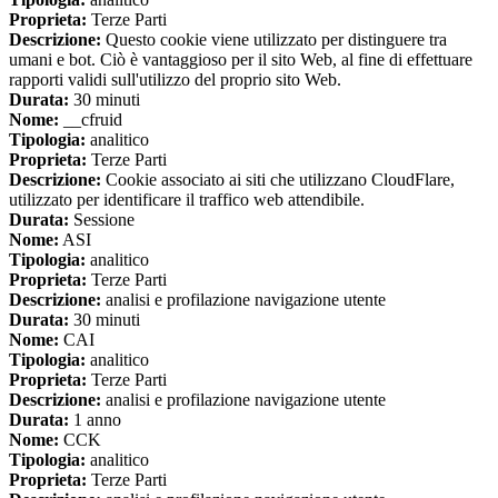
Proprieta:
Terze Parti
Descrizione:
Questo cookie viene utilizzato per distinguere tra
umani e bot. Ciò è vantaggioso per il sito Web, al fine di effettuare
rapporti validi sull'utilizzo del proprio sito Web.
Durata:
30 minuti
Nome:
__cfruid
Tipologia:
analitico
Proprieta:
Terze Parti
Descrizione:
Cookie associato ai siti che utilizzano CloudFlare,
utilizzato per identificare il traffico web attendibile.
Durata:
Sessione
Nome:
ASI
Tipologia:
analitico
Proprieta:
Terze Parti
Descrizione:
analisi e profilazione navigazione utente
Durata:
30 minuti
Nome:
CAI
Tipologia:
analitico
Proprieta:
Terze Parti
Descrizione:
analisi e profilazione navigazione utente
Durata:
1 anno
Nome:
CCK
Tipologia:
analitico
Proprieta:
Terze Parti