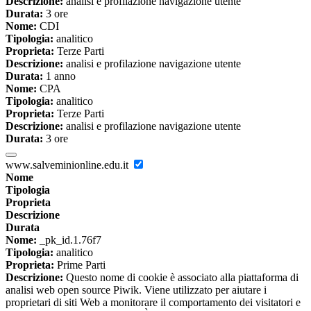
Descrizione:
analisi e profilazione navigazione utente
Durata:
3 ore
Nome:
CDI
Tipologia:
analitico
Proprieta:
Terze Parti
Descrizione:
analisi e profilazione navigazione utente
Durata:
1 anno
Nome:
CPA
Tipologia:
analitico
Proprieta:
Terze Parti
Descrizione:
analisi e profilazione navigazione utente
Durata:
3 ore
www.salveminionline.edu.it
Nome
Tipologia
Proprieta
Descrizione
Durata
Nome:
_pk_id.1.76f7
Tipologia:
analitico
Proprieta:
Prime Parti
Descrizione:
Questo nome di cookie è associato alla piattaforma di
analisi web open source Piwik. Viene utilizzato per aiutare i
proprietari di siti Web a monitorare il comportamento dei visitatori e