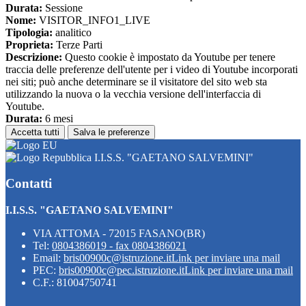
Durata:
Sessione
Nome:
VISITOR_INFO1_LIVE
Tipologia:
analitico
Proprieta:
Terze Parti
Descrizione:
Questo cookie è impostato da Youtube per tenere
traccia delle preferenze dell'utente per i video di Youtube incorporati
nei siti; può anche determinare se il visitatore del sito web sta
utilizzando la nuova o la vecchia versione dell'interfaccia di
Youtube.
Durata:
6 mesi
Accetta tutti
Salva le preferenze
I.I.S.S. "GAETANO SALVEMINI"
Contatti
I.I.S.S. "GAETANO SALVEMINI"
VIA ATTOMA - 72015 FASANO(BR)
Tel:
0804386019 - fax 0804386021
Email:
bris00900c@istruzione.it
Link per inviare una mail
PEC:
bris00900c@pec.istruzione.it
Link per inviare una mail
C.F.: 81004750741