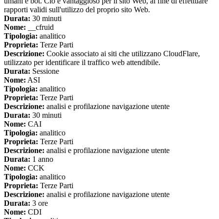
umani e bot. Ciò è vantaggioso per il sito Web, al fine di effettuare
rapporti validi sull'utilizzo del proprio sito Web.
Durata:
30 minuti
Nome:
__cfruid
Tipologia:
analitico
Proprieta:
Terze Parti
Descrizione:
Cookie associato ai siti che utilizzano CloudFlare,
utilizzato per identificare il traffico web attendibile.
Durata:
Sessione
Nome:
ASI
Tipologia:
analitico
Proprieta:
Terze Parti
Descrizione:
analisi e profilazione navigazione utente
Durata:
30 minuti
Nome:
CAI
Tipologia:
analitico
Proprieta:
Terze Parti
Descrizione:
analisi e profilazione navigazione utente
Durata:
1 anno
Nome:
CCK
Tipologia:
analitico
Proprieta:
Terze Parti
Descrizione:
analisi e profilazione navigazione utente
Durata:
3 ore
Nome:
CDI