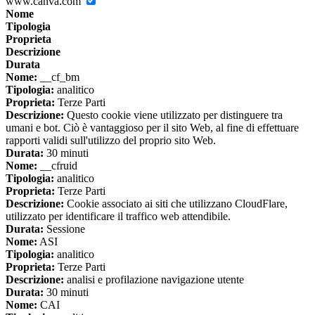
www.canva.com
Nome
Tipologia
Proprieta
Descrizione
Durata
Nome:
__cf_bm
Tipologia:
analitico
Proprieta:
Terze Parti
Descrizione:
Questo cookie viene utilizzato per distinguere tra
umani e bot. Ciò è vantaggioso per il sito Web, al fine di effettuare
rapporti validi sull'utilizzo del proprio sito Web.
Durata:
30 minuti
Nome:
__cfruid
Tipologia:
analitico
Proprieta:
Terze Parti
Descrizione:
Cookie associato ai siti che utilizzano CloudFlare,
utilizzato per identificare il traffico web attendibile.
Durata:
Sessione
Nome:
ASI
Tipologia:
analitico
Proprieta:
Terze Parti
Descrizione:
analisi e profilazione navigazione utente
Durata:
30 minuti
Nome:
CAI