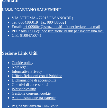
Contatti
I.I.S.S. "GAETANO SALVEMINI"
VIA ATTOMA - 72015 FASANO(BR)
Tel:
0804386019 - fax 0804386021
Email:
bris00900c@istruzione.it
Link per inviare una mail
PEC:
bris00900c@pec.istruzione.it
Link per inviare una mail
C.F.: 81004750741
Sezione Link Utili
Cookie policy
Note legali
Informativa Privacy
Ufficio Relazioni con il Pubblico
Dichiarazione di accessibilità
Obiettivi di accessibilità
Whistleblowing
Gestione consensi cookie
Amministrazione trasparente
Pagina visualizzata
1447
volte