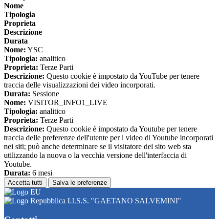
Nome
Tipologia
Proprieta
Descrizione
Durata
Nome:
YSC
Tipologia:
analitico
Proprieta:
Terze Parti
Descrizione:
Questo cookie è impostato da YouTube per tenere
traccia delle visualizzazioni dei video incorporati.
Durata:
Sessione
Nome:
VISITOR_INFO1_LIVE
Tipologia:
analitico
Proprieta:
Terze Parti
Descrizione:
Questo cookie è impostato da Youtube per tenere
traccia delle preferenze dell'utente per i video di Youtube incorporati
nei siti; può anche determinare se il visitatore del sito web sta
utilizzando la nuova o la vecchia versione dell'interfaccia di
Youtube.
Durata:
6 mesi
Accetta tutti
Salva le preferenze
I.I.S.S. "GAETANO SALVEMINI"