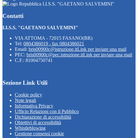
I.I.S.S. "GAETANO SALVEMINI"
Contatti
I.I.S.S. "GAETANO SALVEMINI"
VIA ATTOMA - 72015 FASANO(BR)
Tel:
0804386019 - fax 0804386021
Email:
bris00900c@istruzione.it
Link per inviare una mail
PEC:
bris00900c@pec.istruzione.it
Link per inviare una mail
C.F.: 81004750741
Sezione Link Utili
Cookie policy
Note legali
Informativa Privacy
Ufficio Relazioni con il Pubblico
Dichiarazione di accessibilità
Obiettivi di accessibilità
Whistleblowing
Gestione consensi cookie