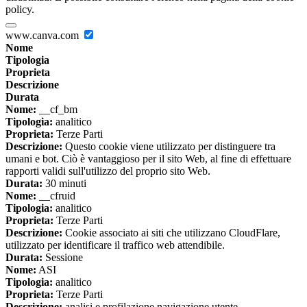
policy.
www.canva.com
Nome
Tipologia
Proprieta
Descrizione
Durata
Nome:
__cf_bm
Tipologia:
analitico
Proprieta:
Terze Parti
Descrizione:
Questo cookie viene utilizzato per distinguere tra
umani e bot. Ciò è vantaggioso per il sito Web, al fine di effettuare
rapporti validi sull'utilizzo del proprio sito Web.
Durata:
30 minuti
Nome:
__cfruid
Tipologia:
analitico
Proprieta:
Terze Parti
Descrizione:
Cookie associato ai siti che utilizzano CloudFlare,
utilizzato per identificare il traffico web attendibile.
Durata:
Sessione
Nome:
ASI
Tipologia:
analitico
Proprieta:
Terze Parti
Descrizione:
analisi e profilazione navigazione utente