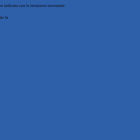
o indicato con le istruzioni necessarie.
ite la
Login Spaggiari