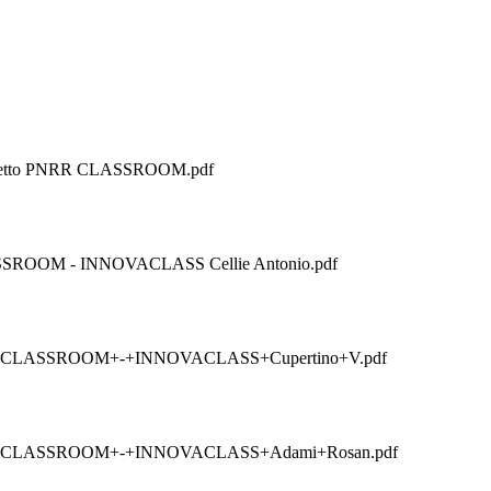
ogetto PNRR CLASSROOM.pdf
ASSROOM - INNOVACLASS Cellie Antonio.pdf
ON+CLASSROOM+-+INNOVACLASS+Cupertino+V.pdf
ION+CLASSROOM+-+INNOVACLASS+Adami+Rosan.pdf