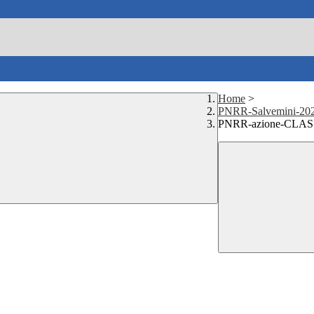
Home
>
PNRR-Salvemini-20
PNRR-azione-CLAS