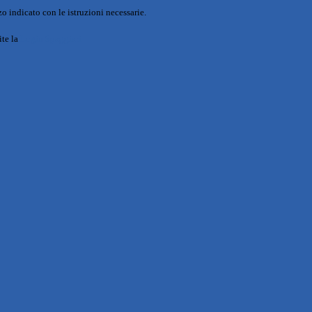
o indicato con le istruzioni necessarie.
ite la
Login Spaggiari