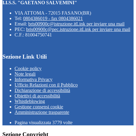
I.I.S.S. "GAETANO SALVEMINI"
VIA ATTOMA - 72015 FASANO(BR)
Tel:
0804386019 - fax 0804386021
Email:
bris00900c@istruzione.it
Link per inviare una mail
PEC:
bris00900c@pec.istruzione.it
Link per inviare una mail
C.F.: 81004750741
Sezione Link Utili
Cookie policy
Note legali
Informativa Privacy
Ufficio Relazioni con il Pubblico
Dichiarazione di accessibilità
Obiettivi di accessibilità
Whistleblowing
Gestione consensi cookie
Amministrazione trasparente
Pagina visualizzata
3779
volte
Sezione Copyright