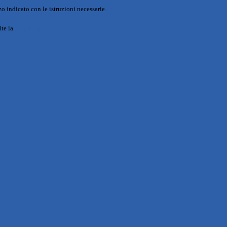
o indicato con le istruzioni necessarie.
ite la
Login Spaggiari