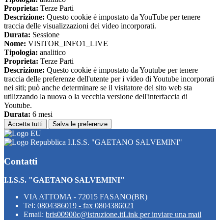
Proprieta:
Terze Parti
Descrizione:
Questo cookie è impostato da YouTube per tenere
traccia delle visualizzazioni dei video incorporati.
Durata:
Sessione
Nome:
VISITOR_INFO1_LIVE
Tipologia:
analitico
Proprieta:
Terze Parti
Descrizione:
Questo cookie è impostato da Youtube per tenere
traccia delle preferenze dell'utente per i video di Youtube incorporati
nei siti; può anche determinare se il visitatore del sito web sta
utilizzando la nuova o la vecchia versione dell'interfaccia di
Youtube.
Durata:
6 mesi
Accetta tutti
Salva le preferenze
I.I.S.S. "GAETANO SALVEMINI"
Contatti
I.I.S.S. "GAETANO SALVEMINI"
VIA ATTOMA - 72015 FASANO(BR)
Tel:
0804386019 - fax 0804386021
Email:
bris00900c@istruzione.it
Link per inviare una mail