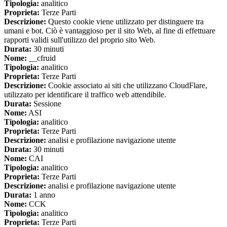
Tipologia:
analitico
Proprieta:
Terze Parti
Descrizione:
Questo cookie viene utilizzato per distinguere tra
umani e bot. Ciò è vantaggioso per il sito Web, al fine di effettuare
rapporti validi sull'utilizzo del proprio sito Web.
Durata:
30 minuti
Nome:
__cfruid
Tipologia:
analitico
Proprieta:
Terze Parti
Descrizione:
Cookie associato ai siti che utilizzano CloudFlare,
utilizzato per identificare il traffico web attendibile.
Durata:
Sessione
Nome:
ASI
Tipologia:
analitico
Proprieta:
Terze Parti
Descrizione:
analisi e profilazione navigazione utente
Durata:
30 minuti
Nome:
CAI
Tipologia:
analitico
Proprieta:
Terze Parti
Descrizione:
analisi e profilazione navigazione utente
Durata:
1 anno
Nome:
CCK
Tipologia:
analitico
Proprieta:
Terze Parti