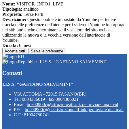
Nome:
VISITOR_INFO1_LIVE
Tipologia:
analitico
Proprieta:
Terze Parti
Descrizione:
Questo cookie è impostato da Youtube per tenere
traccia delle preferenze dell'utente per i video di Youtube incorporati
nei siti; può anche determinare se il visitatore del sito web sta
utilizzando la nuova o la vecchia versione dell'interfaccia di
Youtube.
Durata:
6 mesi
Accetta tutti
Salva le preferenze
I.I.S.S. "GAETANO SALVEMINI"
Contatti
I.I.S.S. "GAETANO SALVEMINI"
VIA ATTOMA - 72015 FASANO(BR)
Tel:
0804386019 - fax 0804386021
Email:
bris00900c@istruzione.it
Link per inviare una mail
PEC:
bris00900c@pec.istruzione.it
Link per inviare una mail
C.F.: 81004750741