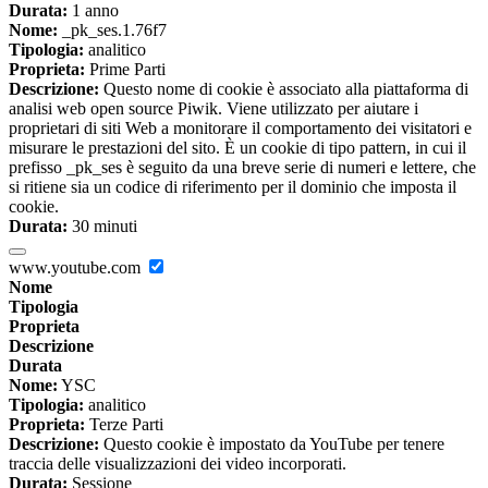
Durata:
1 anno
Nome:
_pk_ses.1.76f7
Tipologia:
analitico
Proprieta:
Prime Parti
Descrizione:
Questo nome di cookie è associato alla piattaforma di
analisi web open source Piwik. Viene utilizzato per aiutare i
proprietari di siti Web a monitorare il comportamento dei visitatori e
misurare le prestazioni del sito. È un cookie di tipo pattern, in cui il
prefisso _pk_ses è seguito da una breve serie di numeri e lettere, che
si ritiene sia un codice di riferimento per il dominio che imposta il
cookie.
Durata:
30 minuti
www.youtube.com
Nome
Tipologia
Proprieta
Descrizione
Durata
Nome:
YSC
Tipologia:
analitico
Proprieta:
Terze Parti
Descrizione:
Questo cookie è impostato da YouTube per tenere
traccia delle visualizzazioni dei video incorporati.
Durata:
Sessione