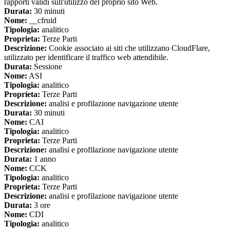
rapporti validi sull'utilizzo del proprio sito Web.
Durata:
30 minuti
Nome:
__cfruid
Tipologia:
analitico
Proprieta:
Terze Parti
Descrizione:
Cookie associato ai siti che utilizzano CloudFlare,
utilizzato per identificare il traffico web attendibile.
Durata:
Sessione
Nome:
ASI
Tipologia:
analitico
Proprieta:
Terze Parti
Descrizione:
analisi e profilazione navigazione utente
Durata:
30 minuti
Nome:
CAI
Tipologia:
analitico
Proprieta:
Terze Parti
Descrizione:
analisi e profilazione navigazione utente
Durata:
1 anno
Nome:
CCK
Tipologia:
analitico
Proprieta:
Terze Parti
Descrizione:
analisi e profilazione navigazione utente
Durata:
3 ore
Nome:
CDI
Tipologia:
analitico