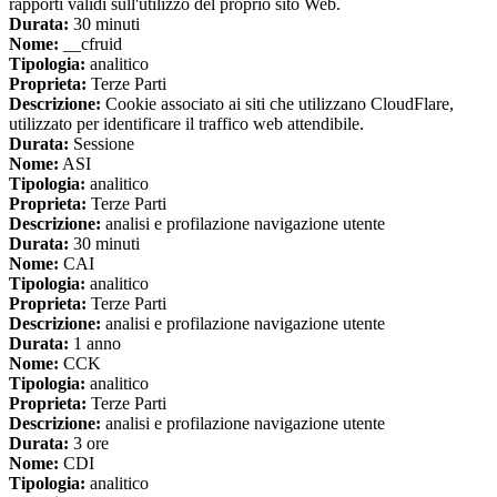
rapporti validi sull'utilizzo del proprio sito Web.
Durata:
30 minuti
Nome:
__cfruid
Tipologia:
analitico
Proprieta:
Terze Parti
Descrizione:
Cookie associato ai siti che utilizzano CloudFlare,
utilizzato per identificare il traffico web attendibile.
Durata:
Sessione
Nome:
ASI
Tipologia:
analitico
Proprieta:
Terze Parti
Descrizione:
analisi e profilazione navigazione utente
Durata:
30 minuti
Nome:
CAI
Tipologia:
analitico
Proprieta:
Terze Parti
Descrizione:
analisi e profilazione navigazione utente
Durata:
1 anno
Nome:
CCK
Tipologia:
analitico
Proprieta:
Terze Parti
Descrizione:
analisi e profilazione navigazione utente
Durata:
3 ore
Nome:
CDI
Tipologia:
analitico