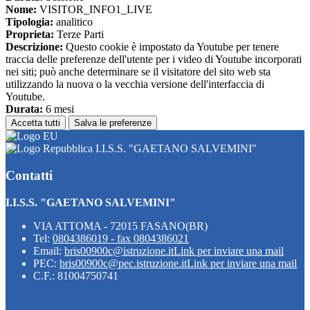
Nome:
VISITOR_INFO1_LIVE
Tipologia:
analitico
Proprieta:
Terze Parti
Descrizione:
Questo cookie è impostato da Youtube per tenere
traccia delle preferenze dell'utente per i video di Youtube incorporati
nei siti; può anche determinare se il visitatore del sito web sta
utilizzando la nuova o la vecchia versione dell'interfaccia di
Youtube.
Durata:
6 mesi
Accetta tutti
Salva le preferenze
I.I.S.S. "GAETANO SALVEMINI"
Contatti
I.I.S.S. "GAETANO SALVEMINI"
VIA ATTOMA - 72015 FASANO(BR)
Tel:
0804386019 - fax 0804386021
Email:
bris00900c@istruzione.it
Link per inviare una mail
PEC:
bris00900c@pec.istruzione.it
Link per inviare una mail
C.F.: 81004750741