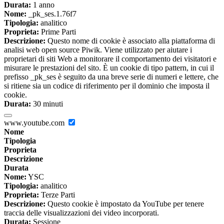
Durata:
1 anno
Nome:
_pk_ses.1.76f7
Tipologia:
analitico
Proprieta:
Prime Parti
Descrizione:
Questo nome di cookie è associato alla piattaforma di
analisi web open source Piwik. Viene utilizzato per aiutare i
proprietari di siti Web a monitorare il comportamento dei visitatori e
misurare le prestazioni del sito. È un cookie di tipo pattern, in cui il
prefisso _pk_ses è seguito da una breve serie di numeri e lettere, che
si ritiene sia un codice di riferimento per il dominio che imposta il
cookie.
Durata:
30 minuti
www.youtube.com
Nome
Tipologia
Proprieta
Descrizione
Durata
Nome:
YSC
Tipologia:
analitico
Proprieta:
Terze Parti
Descrizione:
Questo cookie è impostato da YouTube per tenere
traccia delle visualizzazioni dei video incorporati.
Durata:
Sessione