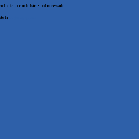
o indicato con le istruzioni necessarie.
ite la
Login Spaggiari