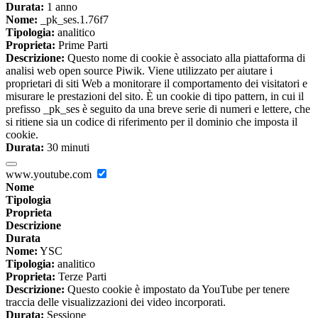
Durata:
1 anno
Nome:
_pk_ses.1.76f7
Tipologia:
analitico
Proprieta:
Prime Parti
Descrizione:
Questo nome di cookie è associato alla piattaforma di
analisi web open source Piwik. Viene utilizzato per aiutare i
proprietari di siti Web a monitorare il comportamento dei visitatori e
misurare le prestazioni del sito. È un cookie di tipo pattern, in cui il
prefisso _pk_ses è seguito da una breve serie di numeri e lettere, che
si ritiene sia un codice di riferimento per il dominio che imposta il
cookie.
Durata:
30 minuti
www.youtube.com
Nome
Tipologia
Proprieta
Descrizione
Durata
Nome:
YSC
Tipologia:
analitico
Proprieta:
Terze Parti
Descrizione:
Questo cookie è impostato da YouTube per tenere
traccia delle visualizzazioni dei video incorporati.
Durata:
Sessione