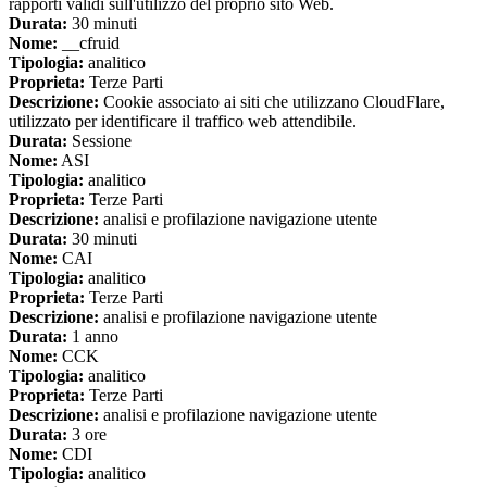
rapporti validi sull'utilizzo del proprio sito Web.
Durata:
30 minuti
Nome:
__cfruid
Tipologia:
analitico
Proprieta:
Terze Parti
Descrizione:
Cookie associato ai siti che utilizzano CloudFlare,
utilizzato per identificare il traffico web attendibile.
Durata:
Sessione
Nome:
ASI
Tipologia:
analitico
Proprieta:
Terze Parti
Descrizione:
analisi e profilazione navigazione utente
Durata:
30 minuti
Nome:
CAI
Tipologia:
analitico
Proprieta:
Terze Parti
Descrizione:
analisi e profilazione navigazione utente
Durata:
1 anno
Nome:
CCK
Tipologia:
analitico
Proprieta:
Terze Parti
Descrizione:
analisi e profilazione navigazione utente
Durata:
3 ore
Nome:
CDI
Tipologia:
analitico