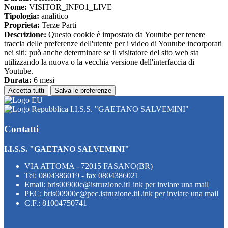
Nome:
VISITOR_INFO1_LIVE
Tipologia:
analitico
Proprieta:
Terze Parti
Descrizione:
Questo cookie è impostato da Youtube per tenere
traccia delle preferenze dell'utente per i video di Youtube incorporati
nei siti; può anche determinare se il visitatore del sito web sta
utilizzando la nuova o la vecchia versione dell'interfaccia di
Youtube.
Durata:
6 mesi
Accetta tutti
Salva le preferenze
I.I.S.S. "GAETANO SALVEMINI"
Contatti
I.I.S.S. "GAETANO SALVEMINI"
VIA ATTOMA - 72015 FASANO(BR)
Tel:
0804386019 - fax 0804386021
Email:
bris00900c@istruzione.it
Link per inviare una mail
PEC:
bris00900c@pec.istruzione.it
Link per inviare una mail
C.F.: 81004750741