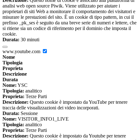
Descrizione:
Questo nome di cookie è associato alla piattaforma di
analisi web open source Piwik. Viene utilizzato per aiutare i
proprietari di siti Web a monitorare il comportamento dei visitatori e
misurare le prestazioni del sito. È un cookie di tipo pattern, in cui il
prefisso _pk_ses è seguito da una breve serie di numeri e lettere, che
si ritiene sia un codice di riferimento per il dominio che imposta il
cookie.
Durata:
30 minuti
www.youtube.com
Nome
Tipologia
Proprieta
Descrizione
Durata
Nome:
YSC
Tipologia:
analitico
Proprieta:
Terze Parti
Descrizione:
Questo cookie è impostato da YouTube per tenere
traccia delle visualizzazioni dei video incorporati.
Durata:
Sessione
Nome:
VISITOR_INFO1_LIVE
Tipologia:
analitico
Proprieta:
Terze Parti
Descrizione:
Questo cookie è impostato da Youtube per tenere