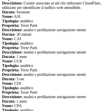
Descrizione:
Cookie associato ai siti che utilizzano CloudFlare,
utilizzato per identificare il traffico web attendibile.
Durata:
Sessione
Nome:
ASI
Tipologia:
analitico
Proprieta:
Terze Parti
Descrizione:
analisi e profilazione navigazione utente
Durata:
30 minuti
Nome:
CAI
Tipologia:
analitico
Proprieta:
Terze Parti
Descrizione:
analisi e profilazione navigazione utente
Durata:
1 anno
Nome:
CCK
Tipologia:
analitico
Proprieta:
Terze Parti
Descrizione:
analisi e profilazione navigazione utente
Durata:
3 ore
Nome:
CDI
Tipologia:
analitico
Proprieta:
Terze Parti
Descrizione:
analisi e profilazione navigazione utente
Durata:
1 anno
Nome:
CPA
Tipologia:
analitico