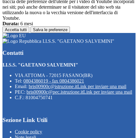
traccia delle preferenze dell'utente per i video di Youtube incorporati
nei siti; può anche determinare se il visitatore del sito web sta
utilizzando la nuova o la vecchia versione dell'interfaccia di
Youtube.
Durata:
6 mesi
Accetta tutti
Salva le preferenze
I.I.S.S. "GAETANO SALVEMINI"
Contatti
I.I.S.S. "GAETANO SALVEMINI"
VIA ATTOMA - 72015 FASANO(BR)
Tel:
0804386019 - fax 0804386021
Email:
bris00900c@istruzione.it
Link per inviare una mail
PEC:
bris00900c@pec.istruzione.it
Link per inviare una mail
C.F.: 81004750741
Sezione Link Utili
Cookie policy
Note legali