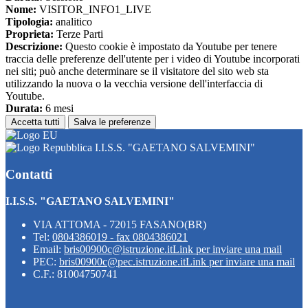
Nome:
VISITOR_INFO1_LIVE
Tipologia:
analitico
Proprieta:
Terze Parti
Descrizione:
Questo cookie è impostato da Youtube per tenere
traccia delle preferenze dell'utente per i video di Youtube incorporati
nei siti; può anche determinare se il visitatore del sito web sta
utilizzando la nuova o la vecchia versione dell'interfaccia di
Youtube.
Durata:
6 mesi
Accetta tutti
Salva le preferenze
I.I.S.S. "GAETANO SALVEMINI"
Contatti
I.I.S.S. "GAETANO SALVEMINI"
VIA ATTOMA - 72015 FASANO(BR)
Tel:
0804386019 - fax 0804386021
Email:
bris00900c@istruzione.it
Link per inviare una mail
PEC:
bris00900c@pec.istruzione.it
Link per inviare una mail
C.F.: 81004750741