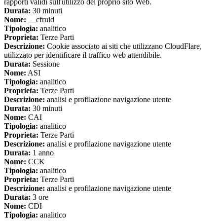
rapporti validi sull'utilizzo del proprio sito Web.
Durata:
30 minuti
Nome:
__cfruid
Tipologia:
analitico
Proprieta:
Terze Parti
Descrizione:
Cookie associato ai siti che utilizzano CloudFlare,
utilizzato per identificare il traffico web attendibile.
Durata:
Sessione
Nome:
ASI
Tipologia:
analitico
Proprieta:
Terze Parti
Descrizione:
analisi e profilazione navigazione utente
Durata:
30 minuti
Nome:
CAI
Tipologia:
analitico
Proprieta:
Terze Parti
Descrizione:
analisi e profilazione navigazione utente
Durata:
1 anno
Nome:
CCK
Tipologia:
analitico
Proprieta:
Terze Parti
Descrizione:
analisi e profilazione navigazione utente
Durata:
3 ore
Nome:
CDI
Tipologia:
analitico