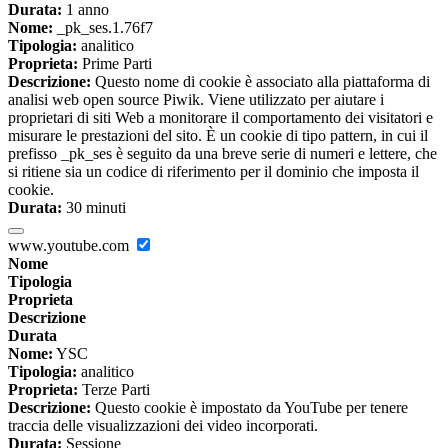
Durata:
1 anno
Nome:
_pk_ses.1.76f7
Tipologia:
analitico
Proprieta:
Prime Parti
Descrizione:
Questo nome di cookie è associato alla piattaforma di
analisi web open source Piwik. Viene utilizzato per aiutare i
proprietari di siti Web a monitorare il comportamento dei visitatori e
misurare le prestazioni del sito. È un cookie di tipo pattern, in cui il
prefisso _pk_ses è seguito da una breve serie di numeri e lettere, che
si ritiene sia un codice di riferimento per il dominio che imposta il
cookie.
Durata:
30 minuti
www.youtube.com
Nome
Tipologia
Proprieta
Descrizione
Durata
Nome:
YSC
Tipologia:
analitico
Proprieta:
Terze Parti
Descrizione:
Questo cookie è impostato da YouTube per tenere
traccia delle visualizzazioni dei video incorporati.
Durata:
Sessione