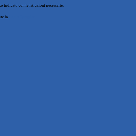
o indicato con le istruzioni necessarie.
ite la
Login Spaggiari