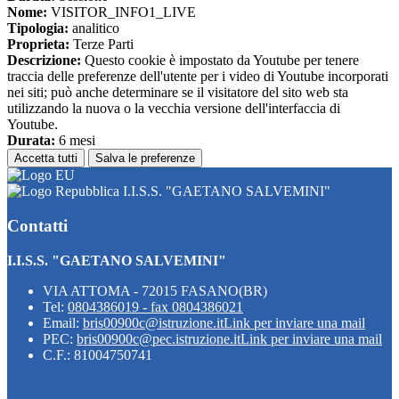
Nome:
VISITOR_INFO1_LIVE
Tipologia:
analitico
Proprieta:
Terze Parti
Descrizione:
Questo cookie è impostato da Youtube per tenere
traccia delle preferenze dell'utente per i video di Youtube incorporati
nei siti; può anche determinare se il visitatore del sito web sta
utilizzando la nuova o la vecchia versione dell'interfaccia di
Youtube.
Durata:
6 mesi
Accetta tutti
Salva le preferenze
I.I.S.S. "GAETANO SALVEMINI"
Contatti
I.I.S.S. "GAETANO SALVEMINI"
VIA ATTOMA - 72015 FASANO(BR)
Tel:
0804386019 - fax 0804386021
Email:
bris00900c@istruzione.it
Link per inviare una mail
PEC:
bris00900c@pec.istruzione.it
Link per inviare una mail
C.F.: 81004750741