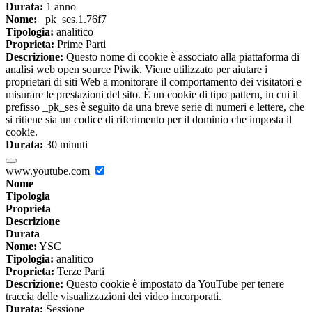
Durata:
1 anno
Nome:
_pk_ses.1.76f7
Tipologia:
analitico
Proprieta:
Prime Parti
Descrizione:
Questo nome di cookie è associato alla piattaforma di
analisi web open source Piwik. Viene utilizzato per aiutare i
proprietari di siti Web a monitorare il comportamento dei visitatori e
misurare le prestazioni del sito. È un cookie di tipo pattern, in cui il
prefisso _pk_ses è seguito da una breve serie di numeri e lettere, che
si ritiene sia un codice di riferimento per il dominio che imposta il
cookie.
Durata:
30 minuti
www.youtube.com
Nome
Tipologia
Proprieta
Descrizione
Durata
Nome:
YSC
Tipologia:
analitico
Proprieta:
Terze Parti
Descrizione:
Questo cookie è impostato da YouTube per tenere
traccia delle visualizzazioni dei video incorporati.
Durata:
Sessione