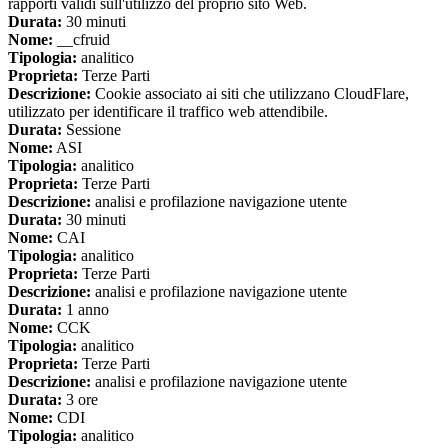
rapporti validi sull'utilizzo del proprio sito Web.
Durata:
30 minuti
Nome:
__cfruid
Tipologia:
analitico
Proprieta:
Terze Parti
Descrizione:
Cookie associato ai siti che utilizzano CloudFlare,
utilizzato per identificare il traffico web attendibile.
Durata:
Sessione
Nome:
ASI
Tipologia:
analitico
Proprieta:
Terze Parti
Descrizione:
analisi e profilazione navigazione utente
Durata:
30 minuti
Nome:
CAI
Tipologia:
analitico
Proprieta:
Terze Parti
Descrizione:
analisi e profilazione navigazione utente
Durata:
1 anno
Nome:
CCK
Tipologia:
analitico
Proprieta:
Terze Parti
Descrizione:
analisi e profilazione navigazione utente
Durata:
3 ore
Nome:
CDI
Tipologia:
analitico