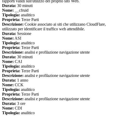
rapporti validi sull'utilizzo del proprio sito Web.
Durata:
30 minuti
Nome:
__cfruid
Tipologia:
analitico
Proprieta:
Terze Parti
Descrizione:
Cookie associato ai siti che utilizzano CloudFlare,
utilizzato per identificare il traffico web attendibile.
Durata:
Sessione
Nome:
ASI
Tipologia:
analitico
Proprieta:
Terze Parti
Descrizione:
analisi e profilazione navigazione utente
Durata:
30 minuti
Nome:
CAI
Tipologia:
analitico
Proprieta:
Terze Parti
Descrizione:
analisi e profilazione navigazione utente
Durata:
1 anno
Nome:
CCK
Tipologia:
analitico
Proprieta:
Terze Parti
Descrizione:
analisi e profilazione navigazione utente
Durata:
3 ore
Nome:
CDI
Tipologia:
analitico