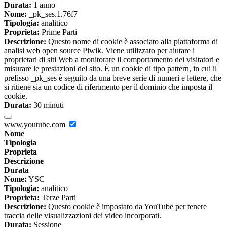
Durata:
1 anno
Nome:
_pk_ses.1.76f7
Tipologia:
analitico
Proprieta:
Prime Parti
Descrizione:
Questo nome di cookie è associato alla piattaforma di
analisi web open source Piwik. Viene utilizzato per aiutare i
proprietari di siti Web a monitorare il comportamento dei visitatori e
misurare le prestazioni del sito. È un cookie di tipo pattern, in cui il
prefisso _pk_ses è seguito da una breve serie di numeri e lettere, che
si ritiene sia un codice di riferimento per il dominio che imposta il
cookie.
Durata:
30 minuti
www.youtube.com
Nome
Tipologia
Proprieta
Descrizione
Durata
Nome:
YSC
Tipologia:
analitico
Proprieta:
Terze Parti
Descrizione:
Questo cookie è impostato da YouTube per tenere
traccia delle visualizzazioni dei video incorporati.
Durata:
Sessione