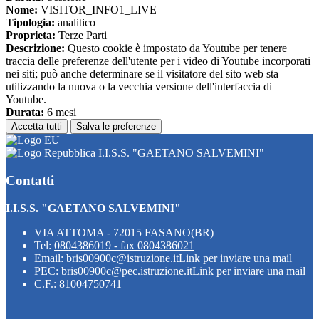
Nome:
VISITOR_INFO1_LIVE
Tipologia:
analitico
Proprieta:
Terze Parti
Descrizione:
Questo cookie è impostato da Youtube per tenere
traccia delle preferenze dell'utente per i video di Youtube incorporati
nei siti; può anche determinare se il visitatore del sito web sta
utilizzando la nuova o la vecchia versione dell'interfaccia di
Youtube.
Durata:
6 mesi
Accetta tutti
Salva le preferenze
I.I.S.S. "GAETANO SALVEMINI"
Contatti
I.I.S.S. "GAETANO SALVEMINI"
VIA ATTOMA - 72015 FASANO(BR)
Tel:
0804386019 - fax 0804386021
Email:
bris00900c@istruzione.it
Link per inviare una mail
PEC:
bris00900c@pec.istruzione.it
Link per inviare una mail
C.F.: 81004750741