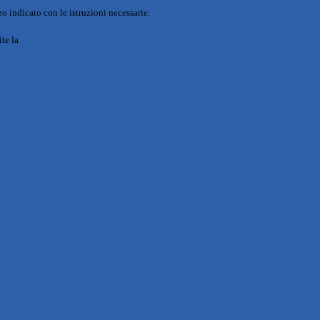
o indicato con le istruzioni necessarie.
ite la
Login Spaggiari