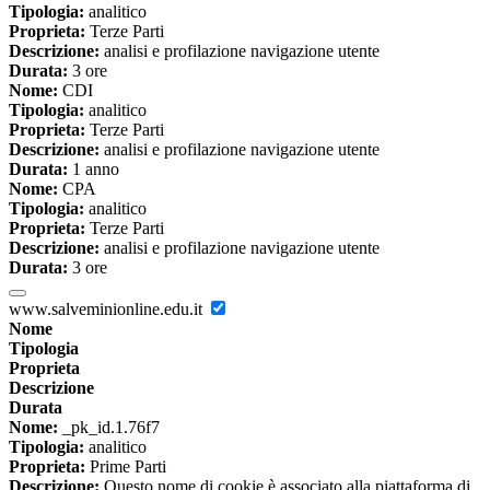
Tipologia:
analitico
Proprieta:
Terze Parti
Descrizione:
analisi e profilazione navigazione utente
Durata:
3 ore
Nome:
CDI
Tipologia:
analitico
Proprieta:
Terze Parti
Descrizione:
analisi e profilazione navigazione utente
Durata:
1 anno
Nome:
CPA
Tipologia:
analitico
Proprieta:
Terze Parti
Descrizione:
analisi e profilazione navigazione utente
Durata:
3 ore
www.salveminionline.edu.it
Nome
Tipologia
Proprieta
Descrizione
Durata
Nome:
_pk_id.1.76f7
Tipologia:
analitico
Proprieta:
Prime Parti
Descrizione:
Questo nome di cookie è associato alla piattaforma di