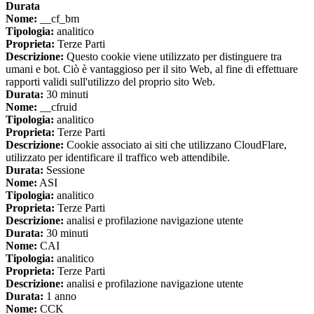
Durata
Nome:
__cf_bm
Tipologia:
analitico
Proprieta:
Terze Parti
Descrizione:
Questo cookie viene utilizzato per distinguere tra
umani e bot. Ciò è vantaggioso per il sito Web, al fine di effettuare
rapporti validi sull'utilizzo del proprio sito Web.
Durata:
30 minuti
Nome:
__cfruid
Tipologia:
analitico
Proprieta:
Terze Parti
Descrizione:
Cookie associato ai siti che utilizzano CloudFlare,
utilizzato per identificare il traffico web attendibile.
Durata:
Sessione
Nome:
ASI
Tipologia:
analitico
Proprieta:
Terze Parti
Descrizione:
analisi e profilazione navigazione utente
Durata:
30 minuti
Nome:
CAI
Tipologia:
analitico
Proprieta:
Terze Parti
Descrizione:
analisi e profilazione navigazione utente
Durata:
1 anno
Nome:
CCK