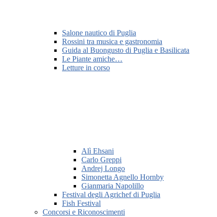
Salone nautico di Puglia
Rossini tra musica e gastronomia
Guida al Buongusto di Puglia e Basilicata
Le Piante amiche…
Letture in corso
Alì Ehsani
Carlo Greppi
Andrej Longo
Simonetta Agnello Hornby
Gianmaria Napolillo
Festival degli Agrichef di Puglia
Fish Festival
Concorsi e Riconoscimenti