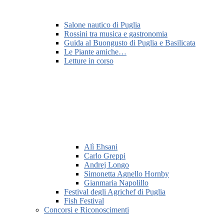
Salone nautico di Puglia
Rossini tra musica e gastronomia
Guida al Buongusto di Puglia e Basilicata
Le Piante amiche…
Letture in corso
Alì Ehsani
Carlo Greppi
Andrej Longo
Simonetta Agnello Hornby
Gianmaria Napolillo
Festival degli Agrichef di Puglia
Fish Festival
Concorsi e Riconoscimenti