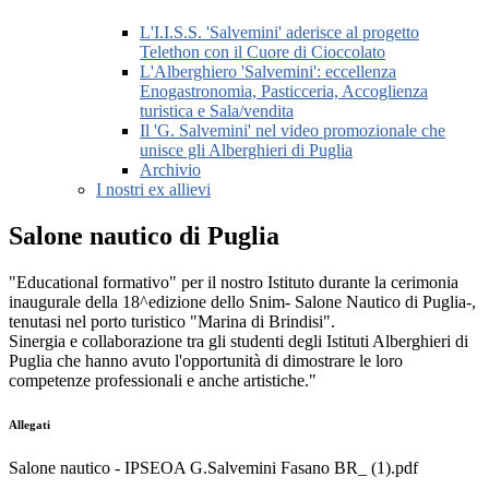
L'I.I.S.S. 'Salvemini' aderisce al progetto
Telethon con il Cuore di Cioccolato
L'Alberghiero 'Salvemini': eccellenza
Enogastronomia, Pasticceria, Accoglienza
turistica e Sala/vendita
Il 'G. Salvemini' nel video promozionale che
unisce gli Alberghieri di Puglia
Archivio
I nostri ex allievi
Salone nautico di Puglia
"Educational formativo" per il nostro Istituto durante la cerimonia
inaugurale della 18^edizione dello Snim- Salone Nautico di Puglia-,
tenutasi nel porto turistico "Marina di Brindisi".
Sinergia e collaborazione tra gli studenti degli Istituti Alberghieri di
Puglia che hanno avuto l'opportunità di dimostrare le loro
competenze professionali e anche artistiche."
Allegati
Salone nautico - IPSEOA G.Salvemini Fasano BR_ (1).pdf