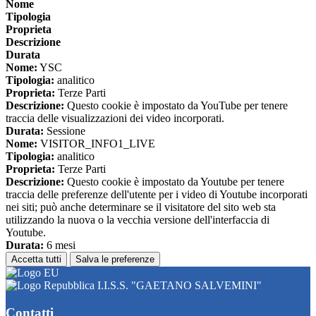
Nome
Tipologia
Proprieta
Descrizione
Durata
Nome:
YSC
Tipologia:
analitico
Proprieta:
Terze Parti
Descrizione:
Questo cookie è impostato da YouTube per tenere
traccia delle visualizzazioni dei video incorporati.
Durata:
Sessione
Nome:
VISITOR_INFO1_LIVE
Tipologia:
analitico
Proprieta:
Terze Parti
Descrizione:
Questo cookie è impostato da Youtube per tenere
traccia delle preferenze dell'utente per i video di Youtube incorporati
nei siti; può anche determinare se il visitatore del sito web sta
utilizzando la nuova o la vecchia versione dell'interfaccia di
Youtube.
Durata:
6 mesi
Accetta tutti
Salva le preferenze
I.I.S.S. "GAETANO SALVEMINI"
Contatti