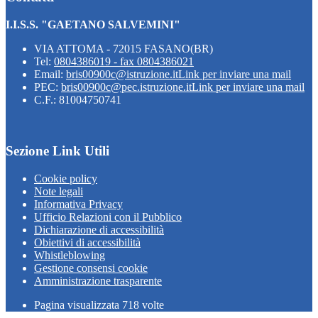
I.I.S.S. "GAETANO SALVEMINI"
VIA ATTOMA - 72015 FASANO(BR)
Tel:
0804386019 - fax 0804386021
Email:
bris00900c@istruzione.it
Link per inviare una mail
PEC:
bris00900c@pec.istruzione.it
Link per inviare una mail
C.F.: 81004750741
Sezione Link Utili
Cookie policy
Note legali
Informativa Privacy
Ufficio Relazioni con il Pubblico
Dichiarazione di accessibilità
Obiettivi di accessibilità
Whistleblowing
Gestione consensi cookie
Amministrazione trasparente
Pagina visualizzata
718
volte