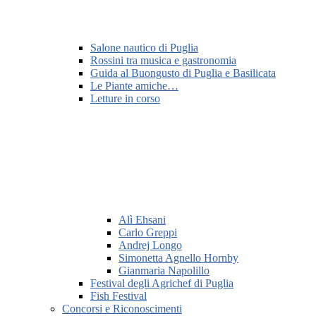
Salone nautico di Puglia
Rossini tra musica e gastronomia
Guida al Buongusto di Puglia e Basilicata
Le Piante amiche…
Letture in corso
Alì Ehsani
Carlo Greppi
Andrej Longo
Simonetta Agnello Hornby
Gianmaria Napolillo
Festival degli Agrichef di Puglia
Fish Festival
Concorsi e Riconoscimenti