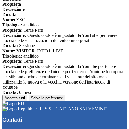
Proprieta
Descrizione
Durata
Nome:
YSC
Tipologia:
analitico
Proprieta:
Terze Parti
Descrizione:
Questo cookie è impostato da YouTube per tenere
traccia delle visualizzazioni dei video incorporati.
Durata:
Sessione
Nome:
VISITOR_INFO1_LIVE
Tipologia:
analitico
Proprieta:
Terze Parti
Descrizione:
Questo cookie è impostato da Youtube per tenere
traccia delle preferenze dell'utente per i video di Youtube incorporati
nei siti; può anche determinare se il visitatore del sito web sta
utilizzando la nuova o la vecchia versione dell'interfaccia di
Youtube.
Durata:
6 mesi
Accetta tutti
Salva le preferenze
I.I.S.S. "GAETANO SALVEMINI"
Contatti