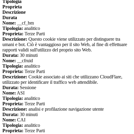
Tipologia
Proprieta
Descrizione
Durata
Nome:
__cf_bm
Tipologia:
analitico
Proprieta:
Terze Parti
Descrizione:
Questo cookie viene utilizzato per distinguere tra
umani e bot. Ciò è vantaggioso per il sito Web, al fine di effettuare
rapporti validi sull'utilizzo del proprio sito Web.
Durata:
30 minuti
Nome:
__cfruid
Tipologia:
analitico
Proprieta:
Terze Parti
Descrizione:
Cookie associato ai siti che utilizzano CloudFlare,
utilizzato per identificare il traffico web attendibile.
Durata:
Sessione
Nome:
ASI
Tipologia:
analitico
Proprieta:
Terze Parti
Descrizione:
analisi e profilazione navigazione utente
Durata:
30 minuti
Nome:
CAI
Tipologia:
analitico
Proprieta:
Terze Parti