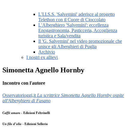
L'I.I.S.S. 'Salvemini' aderisce al progetto
Telethon con il Cuore di Cioccolato
L'Alberghiero 'Salvemini': eccellenza
Enogastronomia, Pasticceria, Accoglienza
turistica e Sala/vendita
Il 'G. Salvemini' nel video promozionale che
unisce gli Alberghieri di Puglia
Archivio
I nostri ex allievi
Simonetta Agnello Hornby
Incontro con l'autore
Osservatorioggi,it
La scrittrice Simonetta Agnello Hornby ospite
all'Alberghiero di Fasano
Caffè amaro
- Edizioni Feltrinelli
Un filo d’olio
- Edizioni Sellerio