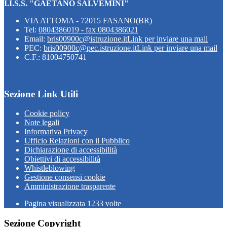
I.I.S.S. "GAETANO SALVEMINI"
VIA ATTOMA - 72015 FASANO(BR)
Tel:
0804386019 - fax 0804386021
Email:
bris00900c@istruzione.it
Link per inviare una mail
PEC:
bris00900c@pec.istruzione.it
Link per inviare una mail
C.F.: 81004750741
Sezione Link Utili
Cookie policy
Note legali
Informativa Privacy
Ufficio Relazioni con il Pubblico
Dichiarazione di accessibilità
Obiettivi di accessibilità
Whistleblowing
Gestione consensi cookie
Amministrazione trasparente
Pagina visualizzata
1233
volte
Sezione Copyright