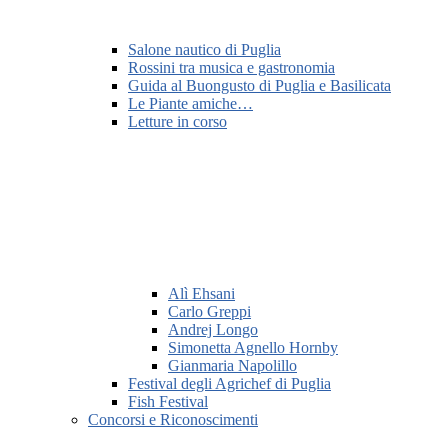
Salone nautico di Puglia
Rossini tra musica e gastronomia
Guida al Buongusto di Puglia e Basilicata
Le Piante amiche…
Letture in corso
Alì Ehsani
Carlo Greppi
Andrej Longo
Simonetta Agnello Hornby
Gianmaria Napolillo
Festival degli Agrichef di Puglia
Fish Festival
Concorsi e Riconoscimenti