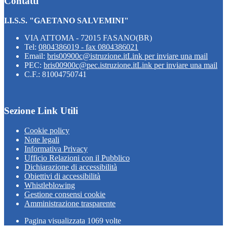
Contatti
I.I.S.S. "GAETANO SALVEMINI"
VIA ATTOMA - 72015 FASANO(BR)
Tel:
0804386019 - fax 0804386021
Email:
bris00900c@istruzione.it
Link per inviare una mail
PEC:
bris00900c@pec.istruzione.it
Link per inviare una mail
C.F.: 81004750741
Sezione Link Utili
Cookie policy
Note legali
Informativa Privacy
Ufficio Relazioni con il Pubblico
Dichiarazione di accessibilità
Obiettivi di accessibilità
Whistleblowing
Gestione consensi cookie
Amministrazione trasparente
Pagina visualizzata
1069
volte