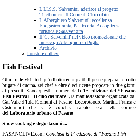
L'I.I.S.S. 'Salvemini' aderisce al progetto
Telethon con il Cuore di Cioccolato
L'Alberghiero 'Salvemini': eccellenza
Enogastronomia, Pasticceria, Accoglienza
turistica e Sala/vendita
Il 'G. Salvemini' nel video promozionale che
unisce gli Alberghieri di Puglia
Archivio
I nostri ex allievi
Fish Festival
O
ltre mille visitatori, più di ottocento piatti di pesce preparati da otto
brigate di cucina, sei chef e oltre dieci ricette proposte in due giorni
ai presenti. Sono questi i numeri della
1^ edizione del “Fasano
Fish Festival – Il cibo del mare”
, la manifestazione organizzata dal
Gal Valle d’Itria (Comuni di Fasano, Locorotondo, Martina Franca e
Cisternino) che si è conclusa sabato sera nella cornice
del
Laboratorio urbano di Fasano
.
Show cooking e degustazioni ...
FASANOLIVE.com:
Conclusa la 1^ edizione di “Fasano Fish