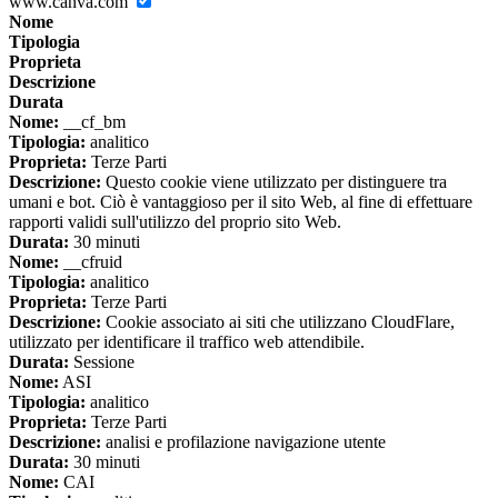
www.canva.com
Nome
Tipologia
Proprieta
Descrizione
Durata
Nome:
__cf_bm
Tipologia:
analitico
Proprieta:
Terze Parti
Descrizione:
Questo cookie viene utilizzato per distinguere tra
umani e bot. Ciò è vantaggioso per il sito Web, al fine di effettuare
rapporti validi sull'utilizzo del proprio sito Web.
Durata:
30 minuti
Nome:
__cfruid
Tipologia:
analitico
Proprieta:
Terze Parti
Descrizione:
Cookie associato ai siti che utilizzano CloudFlare,
utilizzato per identificare il traffico web attendibile.
Durata:
Sessione
Nome:
ASI
Tipologia:
analitico
Proprieta:
Terze Parti
Descrizione:
analisi e profilazione navigazione utente
Durata:
30 minuti
Nome:
CAI